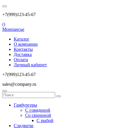
+7(999)123-45-67
(
)
Монпансье
Каталог
О компании
Контакты
Доставка
Оплата
Личный кабинет
+7(999)123-45-67
sales@company.ru
Гамбургеры
С говядиной
Со свининой
С рыбой
Сэндвичи