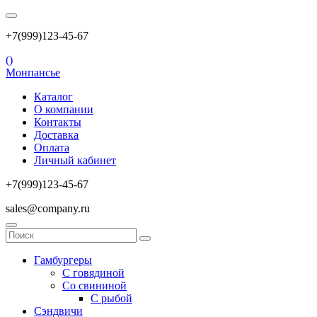
+7(999)123-45-67
(
)
Монпансье
Каталог
О компании
Контакты
Доставка
Оплата
Личный кабинет
+7(999)123-45-67
sales@company.ru
Гамбургеры
С говядиной
Со свининой
С рыбой
Сэндвичи