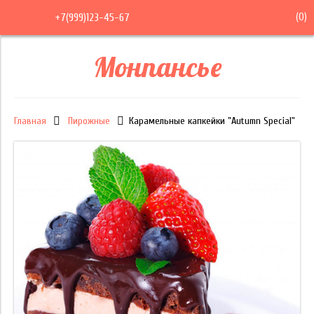
(
0
)
+7(999)123-45-67
Монпансье
Главная
Пирожные
Карамельные капкейки "Autumn Special"