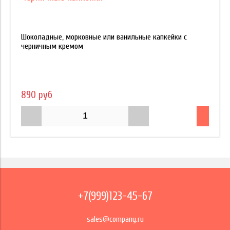
Шоколадные, морковные или ванильные капкейки с
черничным кремом
890 руб
+7(999)123-45-67
sales@company.ru