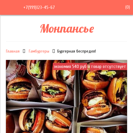
(
0
)
+7(999)123-45-67
Монпансье
Главная
Гамбургеры
Бургерная беспредел!
экономия 540 руб
товар отсутствует