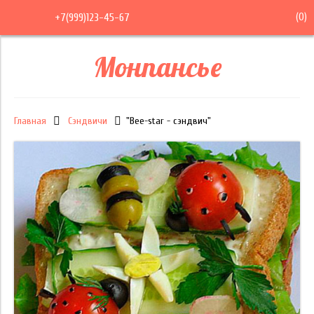
(
0
)
+7(999)123-45-67
Монпансье
Главная
Сэндвичи
"Bee-star - сэндвич"