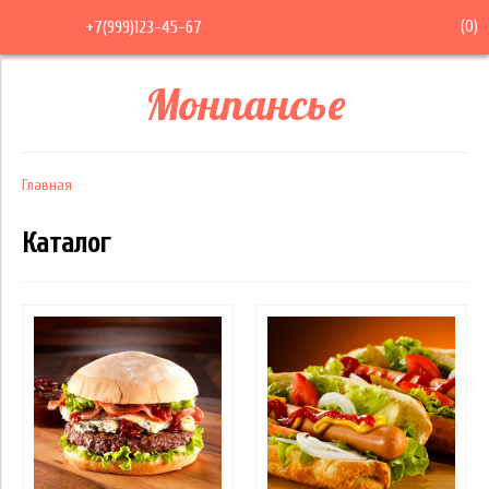
(
0
)
+7(999)123-45-67
Монпансье
Главная
Каталог