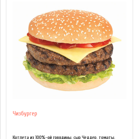
Начинка
Котлета
Метка
Бифштекс
Соус
Зелень
Доп.начинка
Овощи
Джем
Чизбургер
Крем
Цена
Котлета из 100%-ой говядины, сыр Чеддер, томаты,